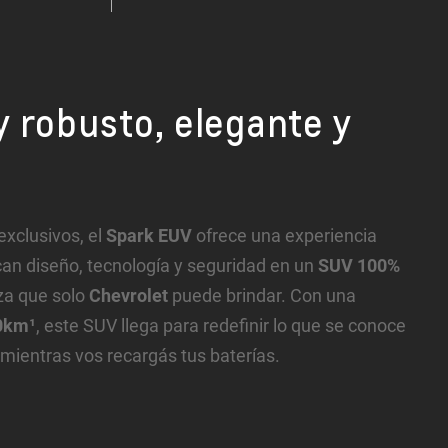
 robusto, elegante y
exclusivos, el
Spark EUV
ofrece una experiencia
an diseño, tecnología y seguridad en un
SUV 100%
za que solo
Chevrolet
puede brindar. Con una
0km¹
, este SUV llega para redefinir lo que se conoce
mientras vos recargás tus baterías.