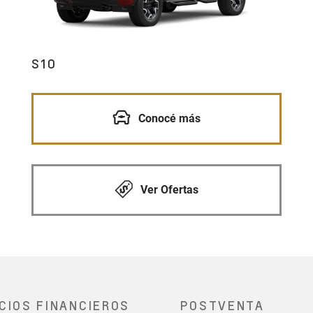
S10
Conocé más
Ver Ofertas