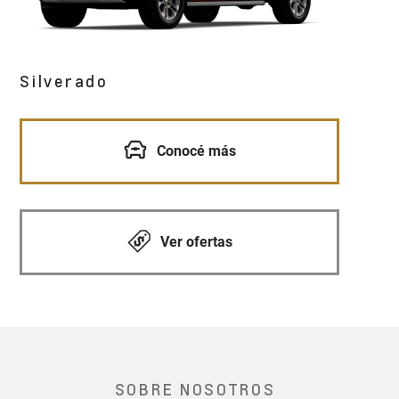
Silverado
Conocé más
Ver ofertas